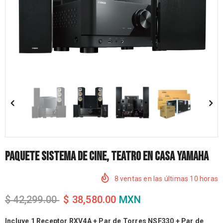
Paquete Sistema de Cine, teatro en Casa Yamaha
8
ventas en las últimas
10
horas
$ 42,299.00
$ 38,580.00
MXN
Incluye 1 Receptor RXV4A + Par de Torres NSF330 + Par de