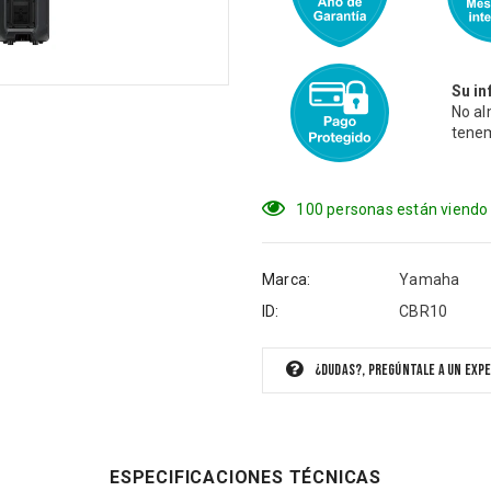
Su in
No al
tenem
100
personas están viendo
Marca:
Yamaha
ID:
CBR10
¿Dudas?, pregúntale a un exp
ESPECIFICACIONES TÉCNICAS