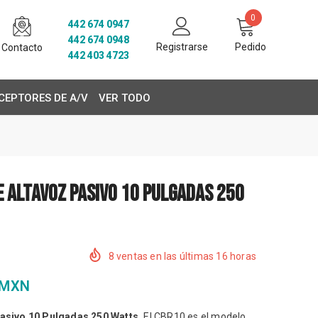
0
442 674 0947
442 674 0948
Registrarse
Pedido
Contacto
442 403 4723
CEPTORES DE A/V
VER TODO
 Altavoz Pasivo 10 Pulgadas 250
8
ventas en las últimas
16
horas
MXN
asivo 10 Pulgadas 250 Watts.
El CBR10 es el modelo