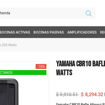
BOCINAS ACTIVAS
BOCINAS PASIVAS
AMPLIFICADORES
RE
s 250 Watts
Yamaha CBR10 Bafle
-16%
Watts
ÁCTANOS
$ 9,910.51
$ 8,294.32
Yamaha CBR10 Bafle Altavoz P